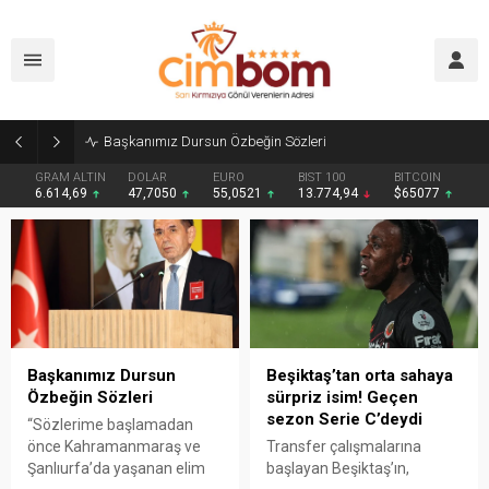
Başkanımız Dursun Özbeğin Sözleri
GRAM ALTIN
DOLAR
EURO
BIST 100
BITCOIN
6.614,69
47,7050
55,0521
13.774,94
$65077
Başkanımız Dursun
Beşiktaş’tan orta sahaya
Özbeğin Sözleri
sürpriz isim! Geçen
sezon Serie C’deydi
“Sözlerime başlamadan
önce Kahramanmaraş ve
Transfer çalışmalarına
Şanlıurfa’da yaşanan elim
başlayan Beşiktaş’ın,