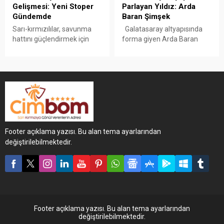
haftasında deplasmanda
Gelişmesi: Yeni Stoper
Parlayan Yıldız: Arda
Trabzonspor ile kozlarını
Gündemde
Baran Şimşek
paylaşacak. Cimbom’un dev
Sarı-kırmızılılar, savunma
Galatasaray altyapısında
maç öncesi Trabzon kafilesi
hattını güçlendirmek için
forma giyen Arda Baran
belli oldu. Sarı-kırmızılılarda
yeni bir stoper transferi
Şimşek, son dönemde
sakatlıkları süren Gabriel...
üzerinde
gösterdiği performansla
çalışıyor.Galatasaray
teknik heyetin dikkatini
yönetimi, Avrupa’da forma
çekti.Genç oyuncu, U19
giyen genç bir savunmacı ile
takımında oynadığı 10
görüşmelere başladı.
maçta 7 gol attı ve A takım
idmanlarına davet edildi.
Footer açıklama yazısı. Bu alan tema ayarlarından
değiştirilebilmektedir.
Footer açıklama yazısı. Bu alan tema ayarlarından
değiştirilebilmektedir.