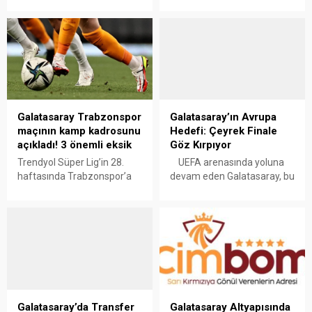
olaylar nedeniyle derin
Gençlerbirliği’nde forma
üzüntü yaşadığımızı ifade
giyen Kamerun asıllı İtalyan
etmek isterim.
orta saha oyuncusu Franco
Kahramanmaraş sıklıkla
Tongya ile ilgilendiği iddia
ziyaret ettiğim ve gönül
edildi. Beşiktaş gelecek
bağımız olan şehir. Hayatını
sezon için kadro
kaybedenlere Allah’tan
yapılanması çalışmalarını
rahmet, değerli ailelerine
sürdürürken, siyah
baş sağlığı, yaralılara acil
beyazlıların transfer
Galatasaray Trabzonspor
Galatasaray’ın Avrupa
şifalar diliyorum.” LUCESCU
gündemine sürpriz bir isim
maçının kamp kadrosunu
Hedefi: Çeyrek Finale
MESAJI “Kulübümüzün eski
geldi. Nicolo Schira’nın
açıkladı! 3 önemli eksik
Göz Kırpıyor
teknik direktörlerinden
haberine göre; Beşiktaş,
Trendyol Süper Lig’in 28.
UEFA arenasında yoluna
Mircea Lucescu’nun
Süper Lig takımlarından
haftasında Trabzonspor’a
devam eden Galatasaray, bu
vefatıyla ilgili derin üzüntü
Gençlerbirliği’nin orta saha
konuk olacak olan
sezon çeyrek final hedefiyle
içerisindeyiz....
oyuncusu Franco Tongya
Galatasaray, bu
yola devam ediyor.Okan
ile...
mücadelenin kamp
Buruk yönetimindeki ekip,
kadrosunu açıkladı. Sarı-
kadro kalitesi ve istikrarlı
kırmızılıların duyurduğu
performansıyla Avrupa’da
kadroda Gabriel Sara, Leroy
ses getirmeye kararlı.
Sane ve Victor Osimhen, yer
almadı. Galatasaray,
Trendyol Süper Lig’in 28.
Galatasaray’da Transfer
Galatasaray Altyapısında