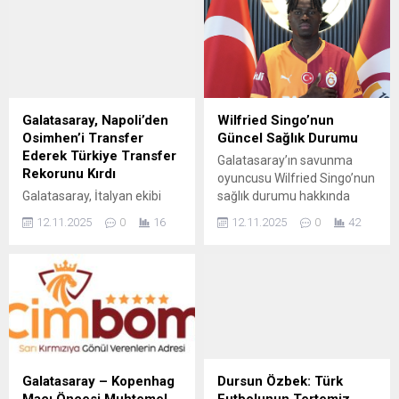
Galatasaray, Napoli’den
Wilfried Singo’nun
Osimhen’i Transfer
Güncel Sağlık Durumu
Ederek Türkiye Transfer
Galatasaray’ın savunma
Rekorunu Kırdı
oyuncusu Wilfried Singo’nun
Galatasaray, İtalyan ekibi
sağlık durumu hakkında
Napoli’den Nijeryalı golcü
kulüpten açıklama
12.11.2025
0
16
12.11.2025
0
42
Victor Osimhen’i transfer
geldi.RAMS Park’ta
ederek Türkiye futbol
gerçekleştirilen son
tarihinin en yüksek bedelli
antrenmanda kas ağrısı
transferini gerçekleştirdi. Bu
yaşayan Fildişi Sahilli
transferle birlikte sarı-
futbolcu, yapılan kontrollerin
kırmızılı kulüp, hem Süper
ardından hafif düzeyde kas
Lig hem de Türk futbolu
yaralanması tespit edilmesi
tarihinde bir ilke imza attı.
üzerine idmanlara ara verdi.
Transferin yaklaşık rekor bir
Galatasaray sağlık ekibi,
Galatasaray – Kopenhag
Dursun Özbek: Türk
ücret karşılığında
oyuncunun tedavisinin