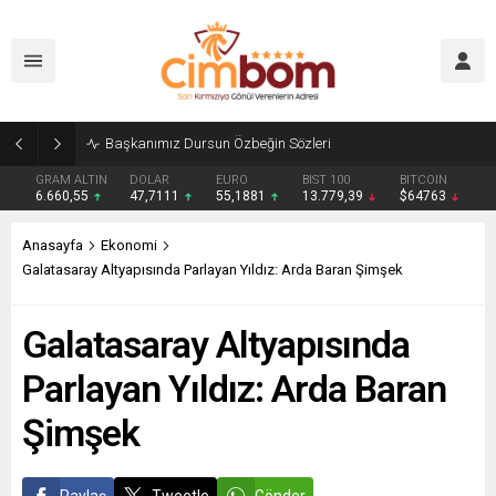
Beşiktaş’tan orta sahaya sürpriz isim! Geçen sezon Serie C’deydi
GRAM ALTIN
DOLAR
EURO
BIST 100
BITCOIN
6.660,55
47,7111
55,1881
13.779,39
$64763
Anasayfa
Ekonomi
Galatasaray Altyapısında Parlayan Yıldız: Arda Baran Şimşek
Galatasaray Altyapısında
Parlayan Yıldız: Arda Baran
Şimşek