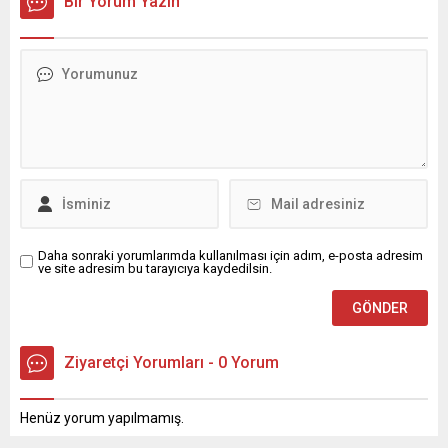
Bir Yorum Yazın
Bom” olarak anılan bu büyük
kırmızılıların duyurduğu
camia, sadece futbolda
kadroda Gabriel Sara, Leroy
değil, pek çok branşta
Sane ve Victor Osimhen, yer
Türkiye’yi gururla temsil
almadı. Galatasaray,
etmiştir. 1. Kuruluş Dönemi:
Trendyol Süper Lig’in 28.
Bir Hayalin
haftasında deplasmanda
BaşlangıcıGalatasaray Lisesi
Trabzonspor ile kozlarını
öğrencileri Ali Sami Yen,...
paylaşacak. Cimbom’un dev
maç öncesi Trabzon kafilesi
belli oldu. Sarı-kırmızılılarda
sakatlıkları süren Gabriel...
Daha sonraki yorumlarımda kullanılması için adım, e-posta adresim
ve site adresim bu tarayıcıya kaydedilsin.
Ziyaretçi Yorumları - 0 Yorum
Henüz yorum yapılmamış.