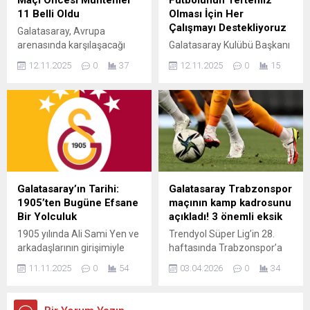
Maçı Öncesi Muhtemel
Futbolunun Tertemiz
tamamlandığı, Osimhen’in
planlandığını ve sürecin
11 Belli Oldu
Olması İçin Her
uzun süreli bir sözleşmeye
olumlu ilerlediğini
Çalışmayı Destekliyoruz
Galatasaray, Avrupa
imza attığı bildirildi....
belirtti.Kulüp doktoru,
arenasında karşılaşacağı
Galatasaray Kulübü Başkanı
“Wilfried Singo’nun tedavisi
Kopenhag maçı öncesi son
Dursun Özbek, Türk
kontrollü...
12.11.2025
0
37
12.11.2025
0
15
hazırlıklarını tamamladı.
futbolunun tertemiz olması
Teknik direktör Okan Buruk,
için gerçekleştirilen tüm
taktik provada kadro
çalışmaları desteklediklerini
üzerinde son rötuşları yaptı.
söyledi. Sarı-kırmızılı
Okan Buruk’un muhtemel
kulübün RAMS Park’ta
11’i şu şekilde: Muslera,
düzenlenen Kasım ayı
Boey, Nelsson, Bardakcı,
olağan divan kurulu
Angelino, Torreira, Kerem
toplantısında konuşan
Demirbay, Mertens, Ziyech,
Özbek, ülkeyi derinden üzen
Galatasaray’ın Tarihi:
Galatasaray Trabzonspor
Kerem Aktürkoğlu ve Icardi.
uçak kazası nedeniyle
1905’ten Bugüne Efsane
maçının kamp kadrosunu
başsağlığı dileklerinde
Bir Yolculuk
açıkladı! 3 önemli eksik
bulundu. “Türk Silahlı
1905 yılında Ali Sami Yen ve
Trendyol Süper Lig’in 28.
Kuvvetlerine ait bir kargo
arkadaşlarının girişimiyle
haftasında Trabzonspor’a
uçağının Gürcistan sınırları
kurulan Galatasaray Spor
konuk olacak olan
içinde düştüğünü öğrendik.
11.11.2025
0
54
03.04.2026
0
34
Kulübü, Türk spor tarihinin
Galatasaray, bu
Bu...
en köklü ve en başarılı
mücadelenin kamp
takımlarından biridir. “Cim
kadrosunu açıkladı. Sarı-