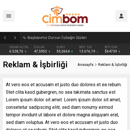
Başkanımız Dursun Özbeğin Sözleri
GRAM ALTIN
DOLAR
EURO
BIST 100
BITCOIN
6.528,76
47,5952
55,0664
13.676,19
$64739
Reklam & İşbirliği
Anasayfa
Reklam & İşbirliği
At vero eos et accusam et justo duo dolores et ea rebum.
Stet clita kasd gubergren, no sea takimata sanctus est
Lorem ipsum dolor sit amet. Lorem ipsum dolor sit amet,
consetetur sadipscing elitr, sed diam nonumy eirmod
tempor invidunt ut labore et dolore magna aliquyam erat,
sed diam voluptua. At vero eos et accusam et justo duo
dolores et ea rebum. Stet clita kasd gubergren, no sea